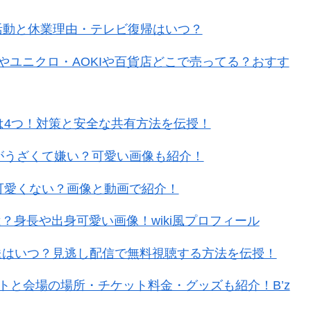
活動と休業理由・テレビ復帰はいつ？
やユニクロ・AOKIや百貨店どこで売ってる？おすす
為は4つ！対策と安全な共有方法を伝授！
がうざくて嫌い？可愛い画像も紹介！
可愛くない？画像と動画で紹介！
？身長や出身可愛い画像！wiki風プロフィール
放送はいつ？見逃し配信で無料視聴する方法を伝授！
スポットと会場の場所・チケット料金・グッズも紹介！B’z