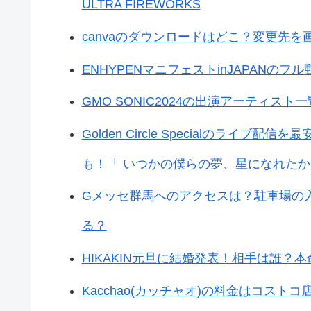
ULTRA FIREWORKS
canvaのダウンロードはどこ？変更先
ENHYPENマニフェストinJAPAN
GMO SONIC2024の出演アーティス
Golden Circle Specialのラ
も！「 いつかの僕らの夢、星になれたか
Gメッセ群馬へのアクセスは？駐車場の
る？
HIKAKIN元旦に結婚発表！相手は誰
Kacchao(カッチャオ)の料金はコス