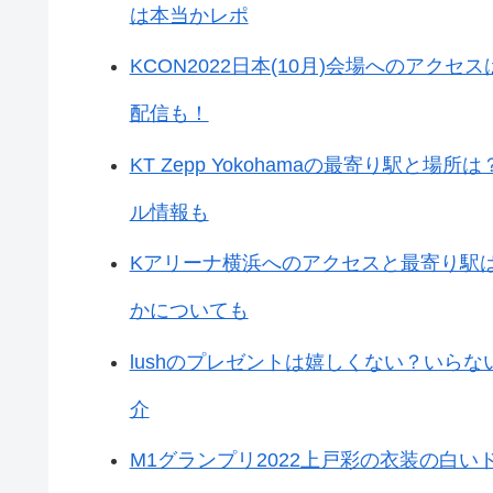
は本当かレポ
KCON2022日本(10月)会場へのア
配信も！
KT Zepp Yokohamaの最寄り駅
ル情報も
Kアリーナ横浜へのアクセスと最寄り駅
かについても
lushのプレゼントは嬉しくない？いら
介
M1グランプリ2022上戸彩の衣装の白