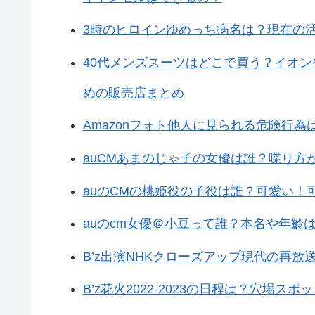
3時のヒロインゆめっち病名は？現在の
40代メンズスーツはどこで買う？イオン
めの販売店まとめ
Amazonフォト他人に見られる危険行
auCMあまのじゃ子の女優は誰？喋り方
auのCMの桃姫役の子役は誰？可愛い！
auのcm女優＠小豆って誰？本名や年齡は
B’z出演NHKクローズアップ現代の再
B’z花火2022-2023の日程は？穴場