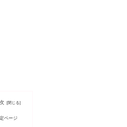
次
定ページ