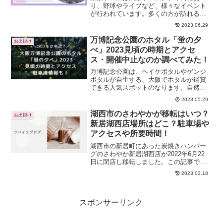
り、野球やライブなど、様々なイベント
が行われています。多くの方が訪れる東
京ドームですが、車で来場する人もいま
2023.06.29
すよね。この記事では、東京ドームの公
式駐車場の場所や入り口はどこか？駐車
万博記念公園のホタル「蛍の夕
お出掛け
場の混雑、営業時間や駐車台...
べ」2023見頃の時期とアクセ
ス・開催中止なのか調べてみた！
万博記念公園は、ヘイケボタルやゲンジ
ボタルが自生する、大阪でホタルが鑑賞
できる人気スポットのなります。自然豊
かな日本庭園や木漏れ日の滝周辺で美し
2023.05.29
く光り輝くホタルを見ることができま
す。ホタルの見頃の時期には「蛍の夕
湖西市のさわやかが移転はいつ？
お出掛け
べ」というホタル鑑賞イベント...
新居湖西店場所はどこ？駐車場や
アクセスや所要時間！
湖西市の新居町にあった炭焼きハンバー
グのさわやか新居湖西店が2022年6月22
日に閉店し移転しました。この記事で
は、新居湖西店の移転はいつなのか？移
2023.03.18
転先のさわやか湖西浜名湖店のアクセス
方法やお店の場所、駐車場などについて
まとめます。新居湖西...
スポンサーリンク