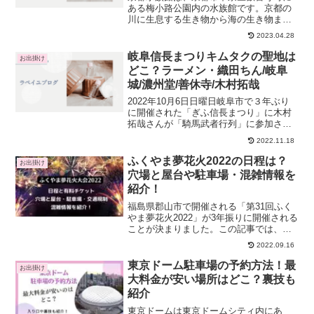
ある梅小路公園内の水族館です。京都の
川に生息する生き物から海の生き物ま
で、約250種、約15,000点を展示している
2023.04.28
大型の水族館で、京都駅から徒歩15分と
いうアクセスの良さも人気のポイント。
岐阜信長まつりキムタクの聖地は
お出掛け
見どころは、国...
どこ？ラーメン・織田ちん/岐阜
城/濃州堂/善休寺/木村拓哉
2022年10月6日日曜日岐阜市で３年ぶり
に開催された「ぎふ信長まつり」に木村
拓哉さんが「騎馬武者行列」に参加され
ました。岐阜県入りしたキムタクはベト
2022.11.18
コンラーメンや岐阜城など多くの場所を
お忍びで訪問しています。ファンならず
ふくやま夢花火2022の日程は？
お出掛け
とも、そんな木村拓...
穴場と屋台や駐車場・混雑情報を
紹介！
福島県郡山市で開催される「第31回ふく
やま夢花火2022」が3年振りに開催される
ことが決まりました。この記事では、ふ
くやま夢花火2022の日程や打ち上げ時
2022.09.16
間、有料観覧席や駐車場、打ち上げ場所
の詳細や穴場の鑑賞スポット、屋台の出
東京ドーム駐車場の予約方法！最
お出掛け
店するかや見ど...
大料金が安い場所はどこ？裏技も
紹介
東京ドームは東京ドームシティ内にあ