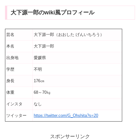
大下源一郎のwiki風プロフィール
芸名
大下源一郎（おおした げんいちろう）
本名
大下源一郎
出身地
愛媛県
学歴
不明
身長
176㎝
体重
68～70㎏
インスタ
なし
ツイッター
https://twitter.com/G_Ohshita?s=20
スポンサーリンク