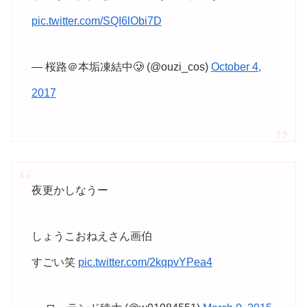
pic.twitter.com/SQI6lObi7D
— 桜路＠本垢凍結中🥲 (@ouzi_cos)
October 4,
2017
夜更かしなうー
しょうこおねえさん画伯
すごい笑
pic.twitter.com/2kqpvYPea4