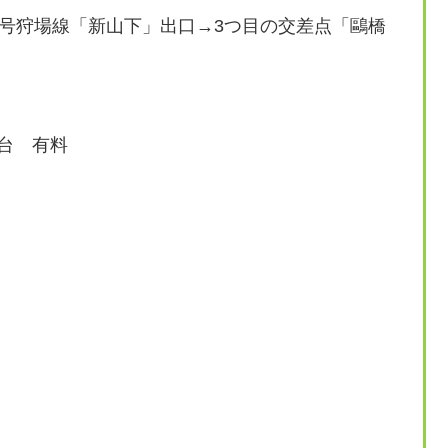
号狩場線「新山下」出口→3つ目の交差点「鷗橋
4台 有料