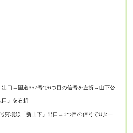
出口→国道357号で6つ目の信号を左折→山下公
入口」を右折
号狩場線「新山下」出口→1つ目の信号でUター