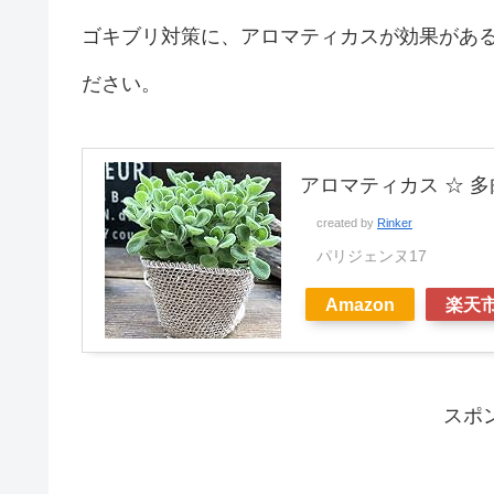
ゴキブリ対策に、アロマティカスが効果があ
ださい。
アロマティカス ☆ 
created by
Rinker
パリジェンヌ17
Amazon
楽天
スポ