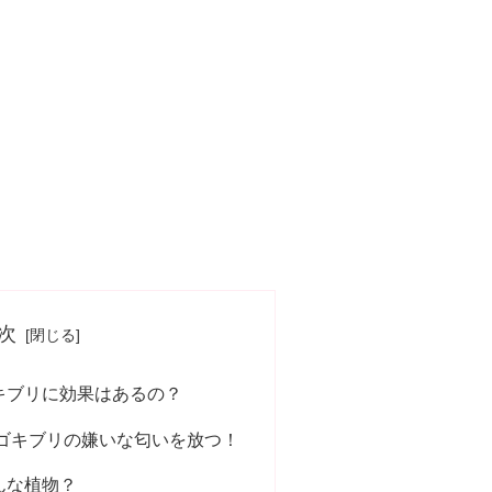
次
キブリに効果はあるの？
ゴキブリの嫌いな匂いを放つ！
んな植物？