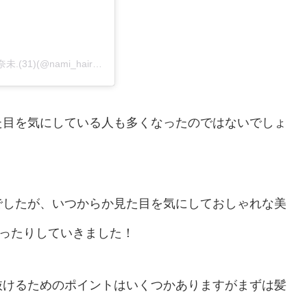
【超簡単】キッズヘアアレンジ動画/3分登園ヘア📛/渕田奈未.(31)(@nami_hair_arrange)がシェアした投稿
た目を気にしている人も多くなったのではないでしょ
でしたが、いつからか見た目を気にしておしゃれな美
使ったりしていきました！
抜けるためのポイントはいくつかありますがまずは髪