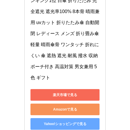
ンキング1位 日傘 折りたたみ 完
全遮光 遮光率100% 8本骨 晴雨兼
用 uvカット 折りたたみ傘 自動開
閉 レディース メンズ 折り畳み傘 
軽量 晴雨傘骨 ワンタッチ 折れに
くい 傘 遮熱 遮光 耐風 撥水 収納
ポーチ付き 高温対策 男女兼用 5
色 ギフト
楽天市場で見る
Amazonで見る
Yahoo!ショッピングで見る