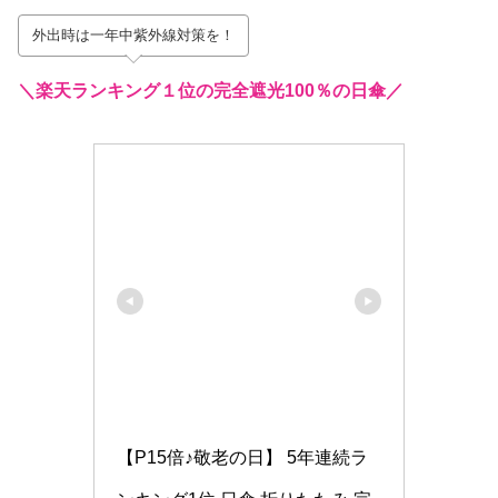
外出時は一年中紫外線対策を！
＼楽天ランキング１位の完全遮光100％の日傘／
【P15倍♪敬老の日】 5年連続ラ