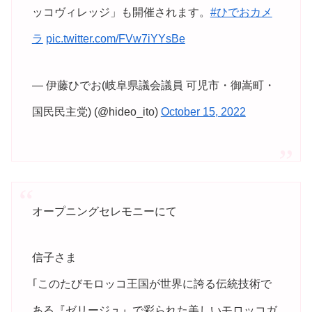
ッコヴィレッジ」も開催されます。
#ひでおカメ
ラ
pic.twitter.com/FVw7iYYsBe
— 伊藤ひでお(岐阜県議会議員 可児市・御嵩町・
国民民主党) (@hideo_ito)
October 15, 2022
オープニングセレモニーにて
信子さま
｢このたびモロッコ王国が世界に誇る伝統技術で
ある『ゼリージュ』で彩られた美しいモロッコガ