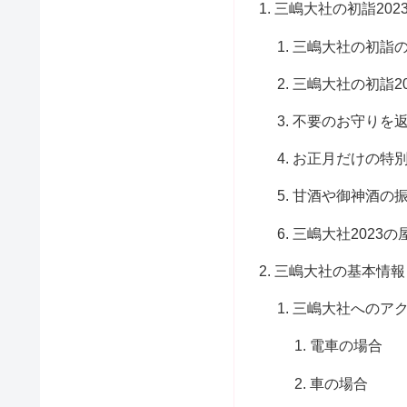
三嶋大社の初詣202
三嶋大社の初詣
三嶋大社の初詣2
不要のお守りを
お正月だけの特
甘酒や御神酒の
三嶋大社2023
三嶋大社の基本情報
三嶋大社へのア
電車の場合
車の場合