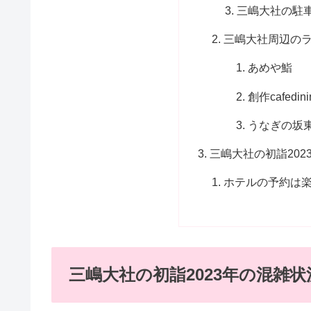
三嶋大社の駐
三嶋大社周辺のラ
あめや鮨
創作cafedi
うなぎの坂
三嶋大社の初詣202
ホテルの予約は
三嶋大社の初詣2023年の混雑