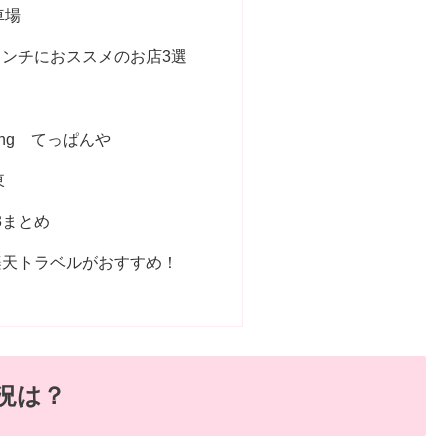
車場
ンチにおススメのお店3選
ning てっぱんや
東
3まとめ
楽天トラベルがおすすめ！
状況は？