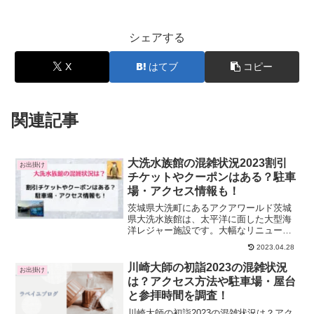
シェアする
X
はてブ
コピー
関連記事
大洗水族館の混雑状況2023割引
お出掛け
チケットやクーポンはある？駐車
場・アクセス情報も！
茨城県大洗町にあるアクアワールド茨城
県大洗水族館は、太平洋に面した大型海
洋レジャー施設です。大幅なリニューア
ルを経て、9つのエリアで海の生物を展示
2023.04.28
しています。幻想的なクラゲエリアや大
迫力のサメエリアなど、子どもから大人
川崎大師の初詣2023の混雑状況
お出掛け
まで楽しめる水族館です...
は？アクセス方法や駐車場・屋台
と参拝時間を調査！
川崎大師の初詣2023の混雑状況は？アク