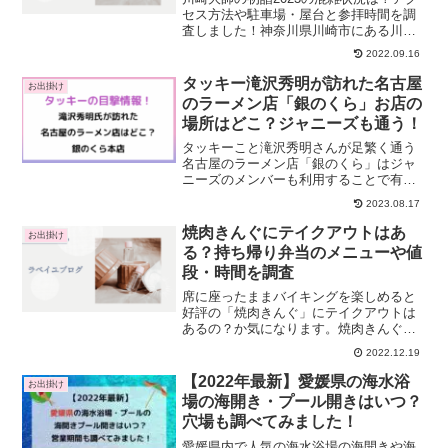
セス方法や駐車場・屋台と参拝時間を調
査しました！神奈川県川崎市にある川崎
大師は、真言宗関東三山の一つに数えら
2022.09.16
れるお寺です。厄除けのお寺として全国
にその名が知られています。また、「初
タッキー滝沢秀明が訪れた名古屋
お出掛け
詣といえば川崎大師！...
のラーメン店「銀のくら」お店の
場所はどこ？ジャニーズも通う！
タッキーこと滝沢秀明さんが足繁く通う
名古屋のラーメン店「銀のくら」はジャ
ニーズのメンバーも利用することで有名
です。滝沢秀明氏がツイッターに2023年6
2023.08.17
月9日金曜日午後0時28分にツイートした
ラーメンの画像も話題になりました！ラ
焼肉きんぐにテイクアウトはあ
お出掛け
ーメンのどんぶ...
る？持ち帰り弁当のメニューや値
段・時間を調査
席に座ったままバイキングを楽しめると
好評の「焼肉きんぐ」にテイクアウトは
あるの？か気になります。焼肉きんぐで
もテイクアウトでお持ち帰り出来る商品
2022.12.19
があると嬉しいですね。ここ数年、飲食
店のテイクアウトが定番化しつつあり、
【2022年最新】愛媛県の海水浴
お出掛け
焼肉店でもお弁当を提供し...
場の海開き・プール開きはいつ？
穴場も調べてみました！
愛媛県内で人気の海水浴場の海開きや海