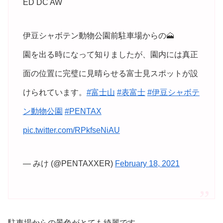
ED DC AW
伊豆シャボテン動物公園前駐車場からの🗻
園を出る時になって知りましたが、園内には真正
面の位置に完璧に見晴らせる富士見スポットが設
けられています。
#富士山
#表富士
#伊豆シャボテ
ン動物公園
#PENTAX
pic.twitter.com/RPkfseNiAU
— みけ (@PENTAXXER)
February 18, 2021
駐車場からの景色がとても綺麗です 。