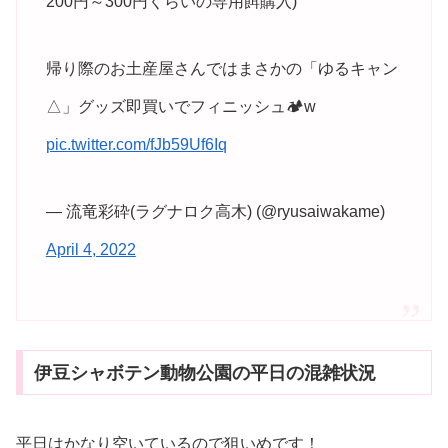
200円～300円くらいの専用餌購入)
帰り際のお土産屋さんではまさかの「ゆるキャン
△」グッズ即買いでフィニッシュ🏕️w
pic.twitter.com/fJb59Uf6Iq
— 流竜彩砕(ラグナロク高木) (@ryusaiwakame)
April 4, 2022
伊豆シャボテン動物公園の平日の混雑状況
平日はかなり空いているので狙いめです！