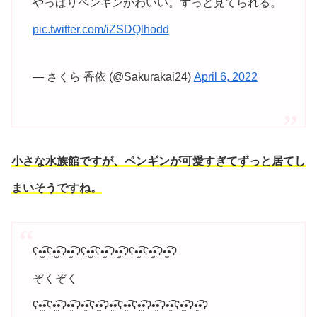
やっぱりペンギンかわいい。ずっと見てられる。
pic.twitter.com/iZSDQlhodd
— さくら 香依 (@Sakurakai24)
April 6, 2022
小さな水族館ですが、ペンギンが可愛すぎてずっと居てし
まいそうですね。
ʕ•̫͡•ʕ•̫͡•ʔ•̫͡•ʔʕ•̫͡•ʕ•̫͡•ʔ•̫͡•ʔʕ•̫͡•ʕ•̫͡•ʔ•̫͡•ʔ
ぞくぞく
ʕ•̫͡•ʕ•̫͡•ʔ•̫͡•ʔ•̫͡•ʕ•̫͡•ʔ•̫͡•ʕ•̫͡•ʕ•̫͡•ʔ•̫͡•ʔ•̫͡•ʕ•̫͡•ʔ•̫͡•ʔ