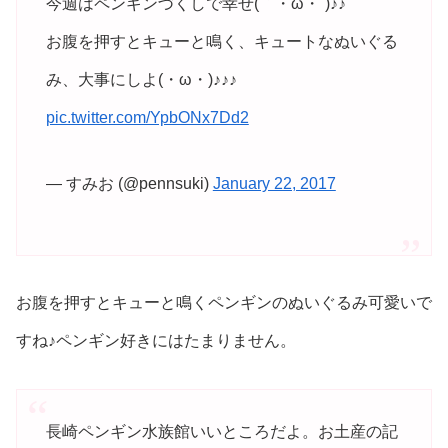
今週はペンギンづくしで幸せ(｀・ω・´)♪♪
お腹を押すとキューと鳴く、キュートなぬいぐる
み、大事にしよ(・ω・)♪♪♪
pic.twitter.com/YpbONx7Dd2
— すみお (@pennsuki)
January 22, 2017
お腹を押すとキューと鳴くペンギンのぬいぐるみ可愛いで
すね♪ペンギン好きにはたまりません。
長崎ペンギン水族館いいところだよ。お土産の記