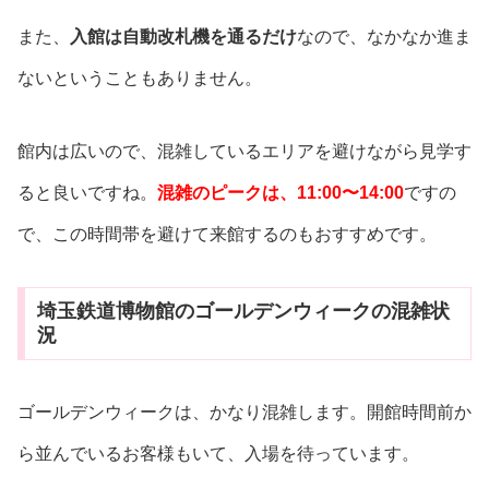
また、
入館は自動改札機を通るだけ
なので、なかなか進ま
ないということもありません。
館内は広いので、混雑しているエリアを避けながら見学す
ると良いですね。
混雑のピークは、11:00〜14:00
ですの
で、この時間帯を避けて来館するのもおすすめです。
埼玉鉄道博物館のゴールデンウィークの混雑状
況
ゴールデンウィークは、かなり混雑します。開館時間前か
ら並んでいるお客様もいて、入場を待っています。