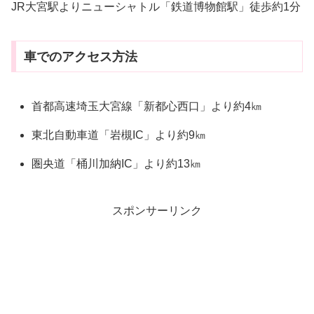
JR大宮駅よりニューシャトル「鉄道博物館駅」徒歩約1分
車でのアクセス方法
首都高速埼玉大宮線「新都心西口」より約4㎞
東北自動車道「岩槻IC」より約9㎞
圏央道「桶川加納IC」より約13㎞
スポンサーリンク