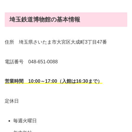
埼玉鉄道博物館の基本情報
住所 埼玉県さいたま市大宮区大成町3丁目47番
電話番号 048-651-0088
営業時間 10:00～17:00（入館は16:30まで）
定休日
毎週火曜日