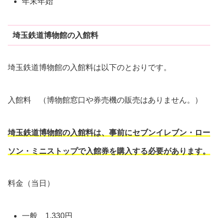
年末年始
埼玉鉄道博物館の入館料
埼玉鉄道博物館の入館料は以下のとおりです。
入館料 （博物館窓口や券売機の販売はありません。）
埼玉鉄道博物館の入館料は、事前にセブンイレブン・ロー
ソン・ミニストップで入館券を購入する必要があります。
料金（当日）
一般 1,330円