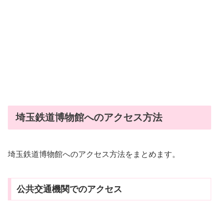
埼玉鉄道博物館へのアクセス方法
埼玉鉄道博物館へのアクセス方法をまとめます。
公共交通機関でのアクセス