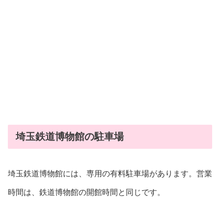
埼玉鉄道博物館の駐車場
埼玉鉄道博物館には、専用の有料駐車場があります。営業
時間は、鉄道博物館の開館時間と同じです。