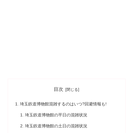
目次
埼玉鉄道博物館混雑するのはいつ?回避情報も!
埼玉鉄道博物館の平日の混雑状況
埼玉鉄道博物館の土日の混雑状況