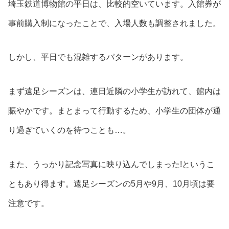
埼玉鉄道博物館の平日は、比較的空いています。入館券が
事前購入制になったことで、入場人数も調整されました。
しかし、平日でも混雑するパターンがあります。
まず遠足シーズンは、連日近隣の小学生が訪れて、館内は
賑やかです。まとまって行動するため、小学生の団体が通
り過ぎていくのを待つことも…。
また、うっかり記念写真に映り込んでしまった!というこ
ともあり得ます。遠足シーズンの5月や9月、10月頃は要
注意です。