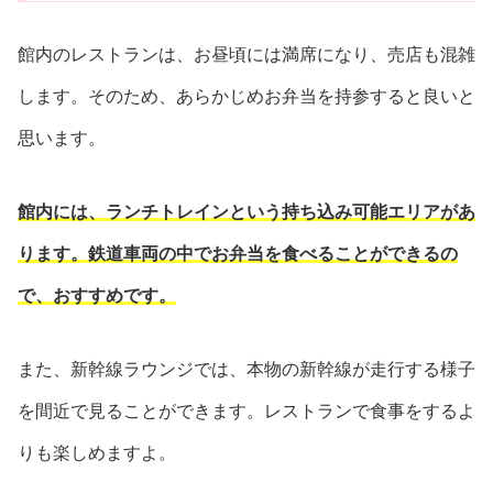
館内のレストランは、お昼頃には満席になり、売店も混雑
します。そのため、あらかじめお弁当を持参すると良いと
思います。
館内には、ランチトレインという持ち込み可能エリアがあ
ります。鉄道車両の中でお弁当を食べることができるの
で、おすすめです。
また、新幹線ラウンジでは、本物の新幹線が走行する様子
を間近で見ることができます。レストランで食事をするよ
りも楽しめますよ。