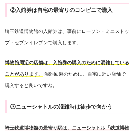
②入館券は自宅の最寄りのコンビニで購入
埼玉鉄道博物館の入館券は、事前にローソン・ミニストッ
プ・セブンイレブンで購入します。
博物館周辺の店舗は、入館券の購入のために混雑している
ことがあります。
混雑回避のために、自宅に近い店舗で
購入すると良いですね。
③ニューシャトルの混雑時は徒歩で向かう
埼玉鉄道博物館の最寄り駅は、ニューシャトル「鉄道博物