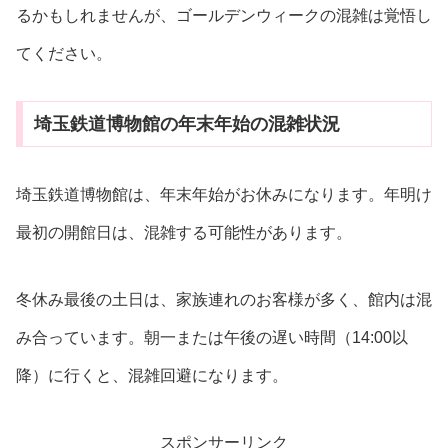
るかもしれませんが、ゴールデンウィークの混雑は覚悟し
てください。
埼玉鉄道博物館の年末年始の混雑状況
埼玉鉄道博物館は、年末年始がお休みになります。年明け
最初の開館日は、混雑する可能性があります。
冬休み最後の土日は、家族連れのお客様が多く、館内は混
み合っています。朝一または午後の遅い時間（14:00以
降）に行くと、混雑回避になります。
スポンサーリンク