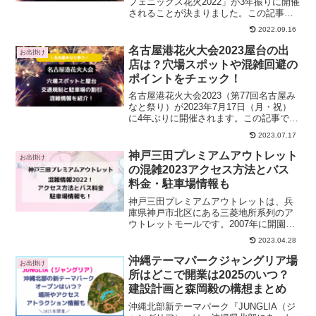
フェニックス花火2022」が3年振りに開催
されることが決まりました。この記事で
は、福井フェニックス花火2022の日程や
2022.09.16
打ち上げ時間、有料観覧席や駐車場、打
ち上げ場所の詳細や穴場の鑑賞スポッ
名古屋港花火大会2023屋台の出
お出掛け
ト、屋台の出店...
店は？穴場スポットや混雑回避の
ポイントをチェック！
名古屋港花火大会2023（第77回名古屋み
なと祭り）が2023年7月17日（月・祝）
に4年ぶりに開催されます。この記事で
は、海の日名古屋みなと祭花火大会2023
2023.07.17
について以下のことをまとめます。 名古
屋港花火大会2023へのアクセス方法 名
神戸三田プレミアムアウトレット
お出掛け
古...
の混雑2023アクセス方法とバス
料金・駐車場情報も
神戸三田プレミアムアウトレットは、兵
庫県神戸市北区にある三菱地所系列のア
ウトレットモールです。2007年に開園し
た神戸三田プレミアムアウトレットは、
2023.04.28
店舗面積が西日本最大級といわれ、およ
そ220の店舗が入っています。さらに、近
沖縄テーマパークジャングリア場
お出掛け
隣には、イオンモ...
所はどこで開業は2025のいつ？
建設計画と森岡毅の構想まとめ
沖縄北部新テーマパーク『JUNGLIA（ジ