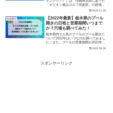
ャングリア）』は、沖縄県北部にあった
「オリオン嵐山ゴルフ倶楽部」の跡地に
2025年に開業予定です。2023年2月7日に
2023.11.28
は起工式を行いオープンに向けて工事が
始まりました！ユニバーサルスタジオジ
【2022年最新】栃木県のプール
お出掛け
ャパンを...
開きの日程と営業期間いつまで
か？穴場も調べてみた！
栃木県内で人気のプールのプール開きに
ついて2022年はいつなのか調べてみまし
た！また、プールの営業期間が2022年は
いつまでなのか？合わせて記載していま
2022.09.30
す。2022年の最新情報をプールの公式サ
イトで確認しています。情報がない場合
は、市町村の...
スポンサーリンク