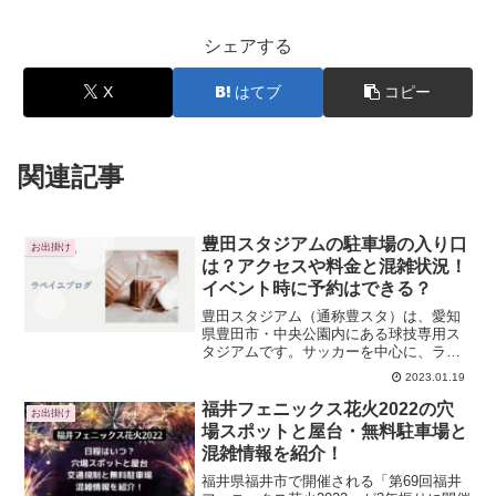
シェアする
X
はてブ
コピー
関連記事
豊田スタジアムの駐車場の入り口
お出掛け
は？アクセスや料金と混雑状況！
イベント時に予約はできる？
豊田スタジアム（通称豊スタ）は、愛知
県豊田市・中央公園内にある球技専用ス
タジアムです。サッカーを中心に、ラグ
ビーや陸上競技の大会も開催されていま
2023.01.19
す。ちなみに、2001年に誕生したマスコ
ット「トスタくん」は、サッカーボール
福井フェニックス花火2022の穴
お出掛け
や芝の緑色がモチーフ...
場スポットと屋台・無料駐車場と
混雑情報を紹介！
福井県福井市で開催される「第69回福井