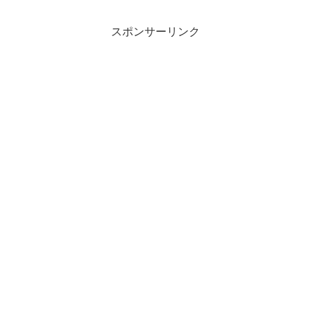
ります。常滑焼まつりは、3年ぶりの開催
とあって、気にな...
スポンサーリンク