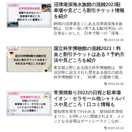
トは、様々なスポーツイベントやコンサ
沼津港深海水族館の混雑2023駐
お出掛け
ートが開催される多目的施...
車場や見どころ割引チケット情報
を紹介
静岡の沼津港近くにある沼津港深海水族
館は、日本一深い湾である駿河湾沿いの
立地をいかした、日本で唯一の『深海』
がテーマの水族館です。3億5000万年前か
2023.04.26
ら姿を変えずに生きつづけるシーラカン
スの展示は、日本では沼津港深海水族館
国立科学博物館の混雑2023！料
お出掛け
だけ でしか見られ...
金と割引チケットはある？予約方
法や見どころを紹介
東京都上野にある国立科学博物館は、明
治10年に設立された歴史ある国立の総合
科学博物館です。「科博」の愛称で親し
まれている国立科学博物館では、調査研
2023.05.30
究や標本資料の保管をはじめ、展示を通
して学習支援を行っています。日本館・
常滑焼祭り2022の日程と駐車場
お出掛け
地球館を中心とした常設...
イオン・セラモール他シャトルバ
スや見どころ！口コミ情報も
愛知県常滑市で行われる「第56回常滑焼
まつり」が3年ぶりに開催されます。メイ
ンとなる会場はボートレースとこなめ会
場、とこなめセラモール会場、やきもの
2022.10.10
散歩道会場、イオンモール常滑の4ヶ所あ