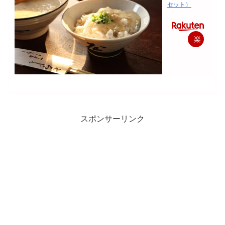
セット）
楽
天
で
購
入
スポンサーリンク