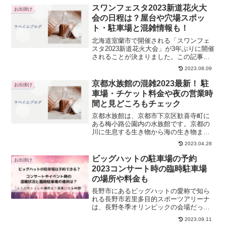
スワンフェスタ2023新道花火大
お出掛け
会の日程は？屋台や穴場スポッ
ト・駐車場と混雑情報も！
北海道室蘭市で開催される「スワンフェ
スタ2023新道花火大会」が3年ぶりに開催
されることが決まりました。この記事で
は、スワンフェスタ2023協賛の新道花火
2023.08.09
大会の開催日や打ち上げ時間、どこで見
るのがおすすめか？スワンフェスタ2023
京都水族館の混雑2023最新！ 駐
お出掛け
新道花火大...
車場・チケット料金や夜の営業時
間と見どころもチェック
京都水族館は、京都市下京区歓喜寺町に
ある梅小路公園内の水族館です。京都の
川に生息する生き物から海の生き物ま
で、約250種、約15,000点を展示している
2023.04.28
大型の水族館で、京都駅から徒歩15分と
いうアクセスの良さも人気のポイント。
ビッグハットの駐車場の予約
お出掛け
見どころは、国...
2023コンサート時の臨時駐車場
の場所や料金も
長野市にあるビッグハットの愛称で知ら
れる長野市若里多目的スポーツアリーナ
は、長野冬季オリンピックの会場だった
大型アリーナです。アイスホッケーのメ
2023.09.11
イン会場として使われていたビッグハッ