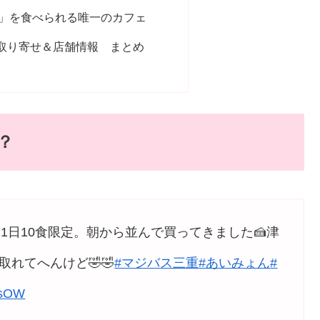
」を食べられる唯一のカフェ
取り寄せ＆店舗情報 まとめ
？
日10食限定。朝から並んで買ってきました🍰津
れてへんけど🤣🤣
#マジバス三重
#あいみょん
#
mgsOW