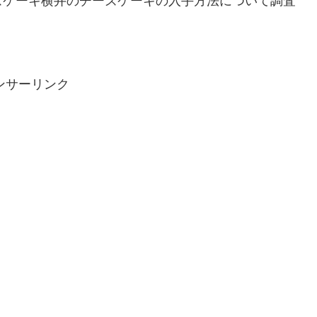
ズケーキ横井のチーズケーキの入手方法について調査
ンサーリンク