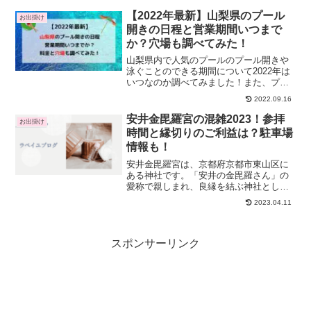
ップスまで幅広いコンサートが開催さ
れ、多くの人が訪れています。また、研
【2022年最新】山梨県のプール
お出掛け
修や会議などができる会議室...
開きの日程と営業期間いつまで
か？穴場も調べてみた！
山梨県内で人気のプールのプール開きや
泳ぐことのできる期間について2022年は
いつなのか調べてみました！また、プー
ルの営業期間が2022年はいつまでなの
2022.09.16
か？合わせて記載しています。2022年の
最新情報をプールの公式サイトで確認し
安井金毘羅宮の混雑2023！参拝
お出掛け
ています。情報...
時間と縁切りのご利益は？駐車場
情報も！
安井金毘羅宮は、京都府京都市東山区に
ある神社です。「安井の金毘羅さん」の
愛称で親しまれ、良縁を結ぶ神社として
知られています。また、悪縁を切るご利
2023.04.11
益があることから「縁切り神社」とも呼
ばれています。第38代天智天皇時代、藤
原鎌足が一堂を創建した...
スポンサーリンク