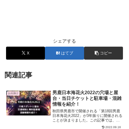
シェアする
X
はてブ
コピー
関連記事
男鹿日本海花火2022の穴場と屋
お出掛け
台・当日チケットと駐車場・混雑
情報を紹介！
秋田県男鹿市で開催される「第18回男鹿
日本海花火2022」が3年振りに開催される
ことが決まりました。この記事では、男
鹿日本海花火2022の日程や打ち上げ時
2022.09.16