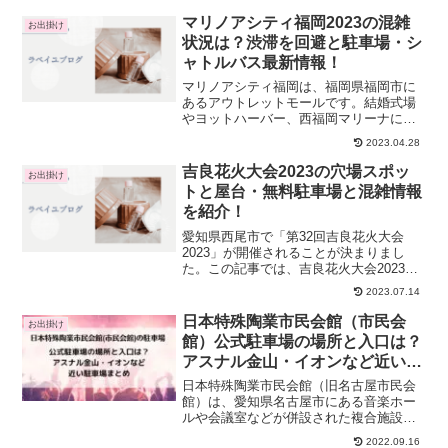
間、有料観覧席や駐車場、打ち上げ場所
の詳細や穴場の鑑賞スポット、屋台の出
マリノアシティ福岡2023の混雑
お出掛け
店するかや見ど...
状況は？渋滞を回避と駐車場・シ
ャトルバス最新情報！
マリノアシティ福岡は、福岡県福岡市に
あるアウトレットモールです。結婚式場
やヨットハーバー、西福岡マリーナに隣
接する施設。外観は海の波止場を連想さ
2023.04.28
せ、立地を生かした開放的な造りとなっ
ています。遠くからでも目を惹く大きな
吉良花火大会2023の穴場スポッ
お出掛け
観覧車がシンボルになって...
トと屋台・無料駐車場と混雑情報
を紹介！
愛知県西尾市で「第32回吉良花火大会
2023」が開催されることが決まりまし
た。この記事では、吉良花火大会2023の
日程や打ち上げ時間、有料観覧席や駐車
2023.07.14
場、打ち上げ場所の詳細や穴場の鑑賞ス
ポット、屋台の出店するかや見どころに
日本特殊陶業市民会館（市民会
お出掛け
ついてまとめます。...
館）公式駐車場の場所と入口は？
アスナル金山・イオンなど近い駐
車場まとめ
日本特殊陶業市民会館（旧名古屋市民会
館）は、愛知県名古屋市にある音楽ホー
ルや会議室などが併設された複合施設で
す。音楽ホールでは、クラシックからポ
2022.09.16