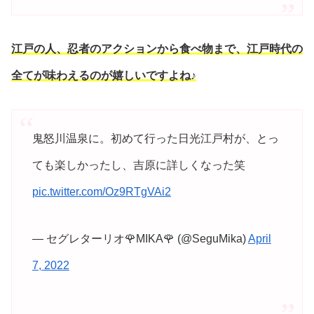
江戸の人、忍者のアクションから食べ物まで、江戸時代の
全てが味わえるのが嬉しいですよね♪
鬼怒川温泉に。初めて行った日光江戸村が、とっ
ても楽しかったし、吉原に詳しくなった笑
pic.twitter.com/Oz9RTgVAi2
— セグレターリオ🌹MIKA🌹 (@SeguMika)
April
7, 2022