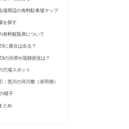
会場周辺の有料駐車場マップ
場を探す
3の有料観覧席について
23に屋台は出る？
23の渋滞や混雑状況は？
3の穴場スポット
①：荒川の河川敷（赤羽側）
火の様子
3まとめ